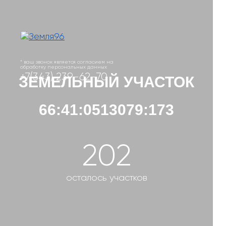
* ваш звонок является согласием на
обработку персональных данных
+7(343) 239-62-70
ЗЕМЕЛЬНЫЙ УЧАСТОК
66:41:0513079:173
202
осталось участков