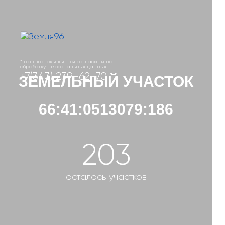
* ваш звонок является согласием на
обработку персональных данных
+7(343) 239-62-70
ЗЕМЕЛЬНЫЙ УЧАСТОК
66:41:0513079:186
203
осталось участков