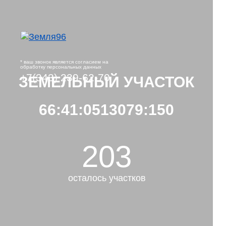
* ваш звонок является согласием на
обработку персональных данных
+7(343) 239-62-70
ЗЕМЕЛЬНЫЙ УЧАСТОК
66:41:0513079:150
203
осталось участков