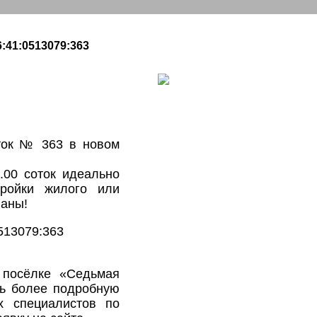
:41:0513079:363
ток № 363 в новом
.00 соток идеально
тройки жилого или
ваны!
513079:363
 посёлке «Седьмая
ть более подробную
 специалистов по