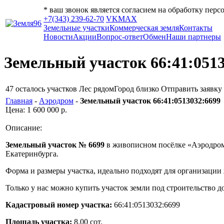
* ваш звонок является согласием на обработку пер
+7(343) 239-62-70
VK
MAX
Земельные участки
Коммерческая земля
Контакты
Новости
Акции
Вопрос-ответ
Обмен
Наши партнеры
Земельный участок 66:41:051
47
осталось участков
Лес рядом
Город близко
Отправить заявку
Главная
-
Аэродром
-
Земельный участок 66:41:0513032:6699
Цена: 1 600 000 р.
Описание:
Земельный участок № 6699
в живописном посёлке «Аэродром»
Екатеринбурга.
Форма и размеры участка, идеально подходят для организации 
Только у нас можно купить участок земли под строительство 
Кадастровый номер участка:
66:41:0513032:6699
Площадь участка:
8.00 сот.