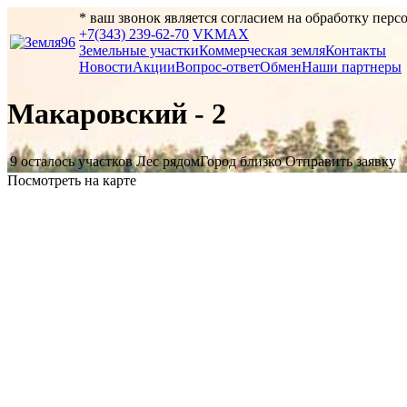
* ваш звонок является согласием на обработку пер
+7(343) 239-62-70
VK
MAX
Земельные участки
Коммерческая земля
Контакты
Новости
Акции
Вопрос-ответ
Обмен
Наши партнеры
Макаровский - 2
9
осталось участков
Лес рядом
Город близко
Отправить заявку
Посмотреть на карте