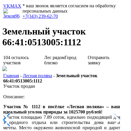
* ваш звонок является согласием на обработку
VK
MAX
персональных данных
+7(343) 239-62-70
Земельный участок
66:41:0513005:1112
104
осталось
Лес рядом
Город
Отправить
участков
близко
заявку
Главная
-
Лесная поляна
-
Земельный участок
66:41:0513005:1112
Участок продан
Описание:
Участок № 1112 в посёлке «Лесная поляна» – ваш
идеальный уголок природы за 1025700 рублей!
Участок площадью 7.89 соток, идеально подходящий для
загородного отдыха или строительства дома вашей
мечты. Место окружено живописной природой и дарит