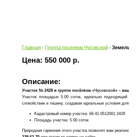
Главная
-
Группа поселков Чусовской
-
Земельный
Цена: 550 000 р.
Описание:
Участок № 2428 в группе посёлков «
Чусовской
» – ваш ид
Участок площадью 5.00 соток, идеально подходящий для
спокойствие и тишину, создавая идеальные условия для ком
Кадастровый номер участка: 66:41:0512001:2428
Площадь участка: 5.00 соток
Природная гармония этого участка позволят вам реализов
239-62-70
или оставьте заявку на сайте.