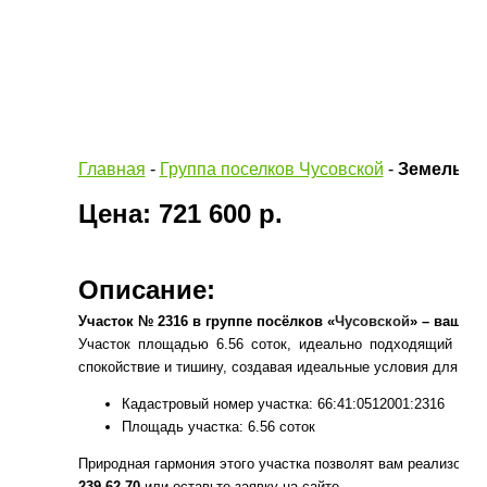
Главная
-
Группа поселков Чусовской
-
Земельный
Цена: 721 600 р.
Описание:
Участок № 2316 в группе посёлков «
Чусовской
» – ваш ид
Участок площадью 6.56 соток, идеально подходящий для
спокойствие и тишину, создавая идеальные условия для ком
Кадастровый номер участка: 66:41:0512001:2316
Площадь участка: 6.56 соток
Природная гармония этого участка позволят вам реализов
239-62-70
или оставьте заявку на сайте.