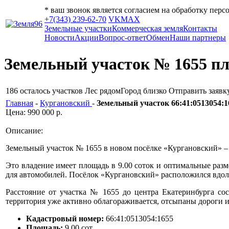
* ваш звонок является согласием на обработку пер
+7(343) 239-62-70
VK
MAX
Земельные участки
Коммерческая земля
Контакты
Новости
Акции
Вопрос-ответ
Обмен
Наши партнеры
Земельный участок № 1655 пл
186
осталось участков
Лес рядом
Город близко
Отправить заявк
Главная
-
Кургановский
-
Земельный участок 66:41:0513054:1
Цена: 990 000 р.
Описание:
Земельный участок № 1655 в новом посёлке «Кургановский» – 
Это владение имеет площадь в 9.00 соток и оптимальные раз
для автомобилей. Посёлок «Кургановский» расположился вдоль
Расстояние от участка № 1655 до центра Екатеринбурга сос
территория уже активно облагораживается, отсыпаны дороги и
Кадастровый номер:
66:41:0513054:1655
Площадь:
9.00 сот.