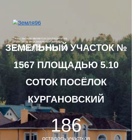
* ваш звонок является согласием на
обработку персональных данных
ЗЕМЕЛЬНЫЙ УЧАСТОК №
+7(343) 239-62-70
1567 ПЛОЩАДЬЮ 5.10
СОТОК ПОСЁЛОК
КУРГАНОВСКИЙ
186
осталось участков