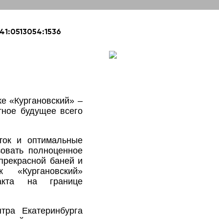
41:0513054:1536
е «Кургановский» –
тное будущее всего
ток и оптимальные
зовать полноценное
прекрасной баней и
 «Кургановский»
акта на границе
тра Екатеринбурга