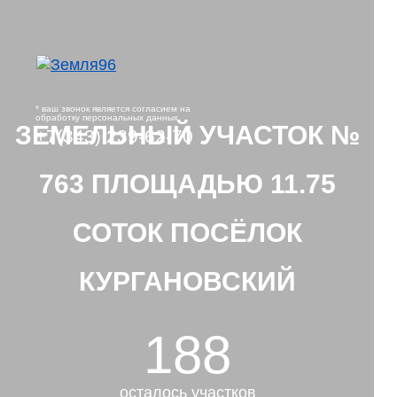
* ваш звонок является согласием на
обработку персональных данных
ЗЕМЕЛЬНЫЙ УЧАСТОК №
+7(343) 239-62-70
763 ПЛОЩАДЬЮ 11.75
СОТОК ПОСЁЛОК
КУРГАНОВСКИЙ
188
осталось участков