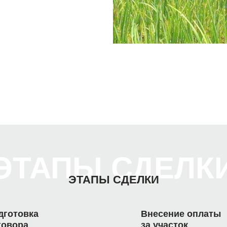
ЭТАПЫ СДЕЛК
ЭТАПЫ СДЕЛКИ
дготовка
Внесение оплаты
говора
за участок