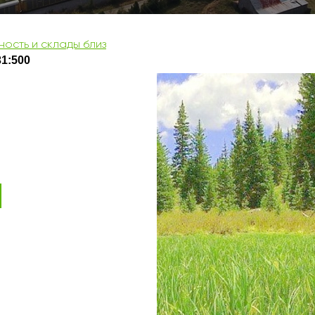
ость и склады близ
1:500