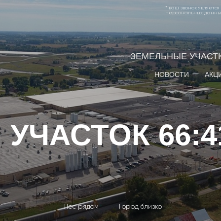
* ваш звонок являетс
персональных данны
ЗЕМЕЛЬНЫЕ УЧАСТ
НОВОСТИ
АКЦ
ЧАСТОК 66:41
Лес рядом
Город близко