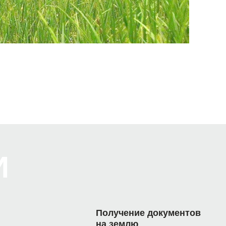
И
Получение документов
на землю