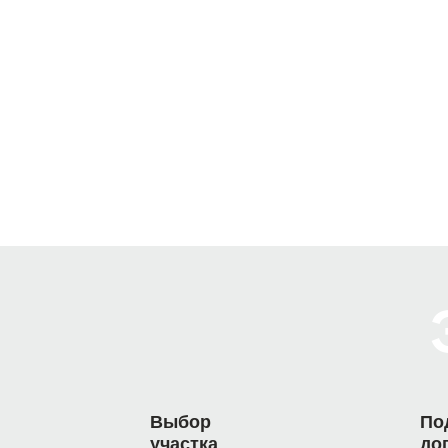
Выбор
По
участка
до