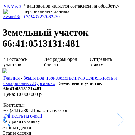
* ваш звонок является согласием на обработку
VK
MAX
персональных данных
+7(343) 239-62-70
Земельный участок
66:41:0513131:481
43
осталось
Лес рядом
Город
Отправить
участков
близко
заявку
Главная
-
Земля под производственную деятельность и
склады близ с.Курганово
-
Земельный участок
66:41:0513131:481
Цена: 10 000 000 р.
Контакты:
+7 (343) 239...
Показать телефон
Написать на e-mail
Отправить заявку
Этапы сделки
Этапы сделки