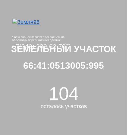
* ваш звонок является согласием на
обработку персональных данных
+7(343) 239-62-70
ЗЕМЕЛЬНЫЙ УЧАСТОК
66:41:0513005:995
104
осталось участков